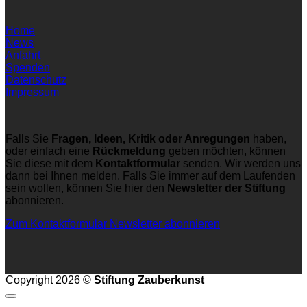
Home
News
Anfahrt
Spenden
Datenschutz
Impressum
Falls Sie
Fragen, Ideen, Kritik oder Anregungen
haben,
oder einfach eine
Rückmeldung
geben möchten, können
Sie diese mit dem
Kontaktformular
senden. Wir werden uns
dann bei Ihnen melden. Falls Sie immer auf dem Laufenden
sein wollen, können Sie hier den
Newsletter der Stiftung
abonnieren.
Zum Kontaktformular
Newsletter abonnieren
Copyright 2026 ©
Stiftung Zauberkunst