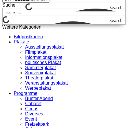
Suche
Search
Search
Weitere Kategorien
Bildpostkarten
Plakate
Ausstellungsplakat
Filmplakat
Informationsplakat
politisches Plakat
Sammlerplakat
Souvenirplakat
Theaterplakat
Veranstaltungsplakat
Werbeplakat
Programme
Bunter Abend
Cabaret
Circus
Diverses
Event
Freizeitpark