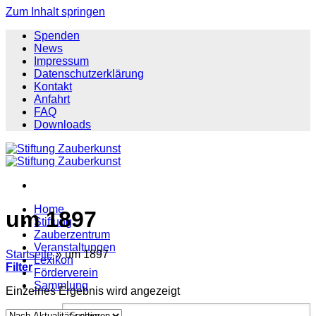
Zum Inhalt springen
Spenden
News
Impressum
Datenschutzerklärung
Kontakt
Anfahrt
FAQ
Downloads
Home
um 1897
Stiftung
Zauberzentrum
Veranstaltungen
Startseite
»
um 1897
Lexikon
Filter
Förderverein
Sammlung
Einzelnes Ergebnis wird angezeigt