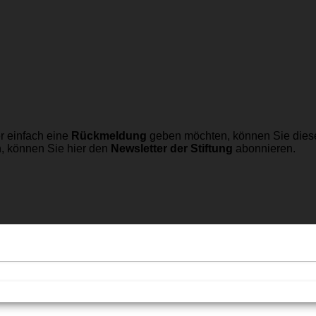
r einfach eine
Rückmeldung
geben möchten, können Sie dies
n, können Sie hier den
Newsletter der Stiftung
abonnieren.