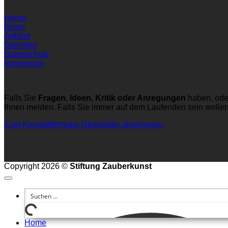
Home
News
Anfahrt
Spenden
Datenschutz
Impressum
Falls Sie
Fragen, Ideen, Kritik oder Anregungen
haben, ode
Ihnen melden. Falls Sie immer auf dem Laufenden sein wolle
Zum Kontaktformular
Newsletter abonnieren
Copyright 2026 ©
Stiftung Zauberkunst
Home