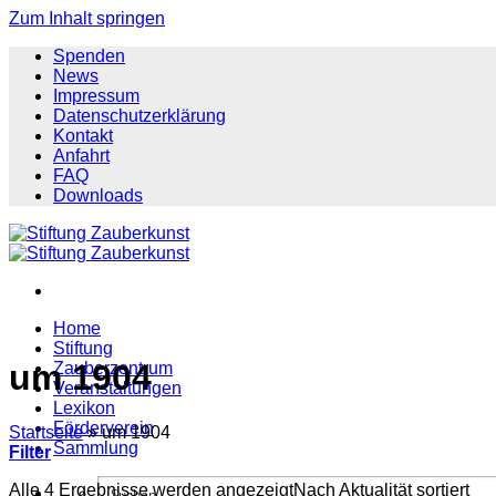
Zum Inhalt springen
Spenden
News
Impressum
Datenschutzerklärung
Kontakt
Anfahrt
FAQ
Downloads
Home
Stiftung
um 1904
Zauberzentrum
Veranstaltungen
Lexikon
Förderverein
Startseite
»
um 1904
Sammlung
Filter
Alle 4 Ergebnisse werden angezeigt
Nach Aktualität sortiert