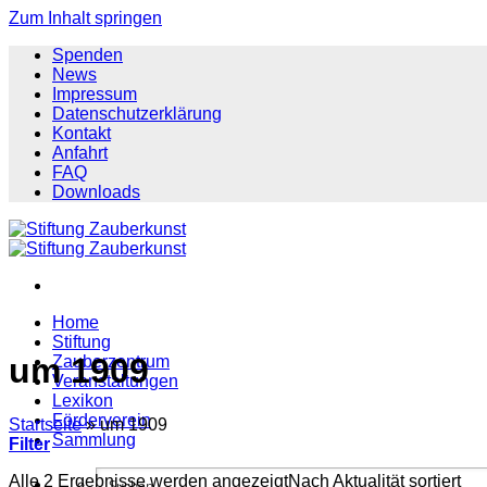
Zum Inhalt springen
Spenden
News
Impressum
Datenschutzerklärung
Kontakt
Anfahrt
FAQ
Downloads
Home
Stiftung
um 1909
Zauberzentrum
Veranstaltungen
Lexikon
Förderverein
Startseite
»
um 1909
Sammlung
Filter
Alle 2 Ergebnisse werden angezeigt
Nach Aktualität sortiert