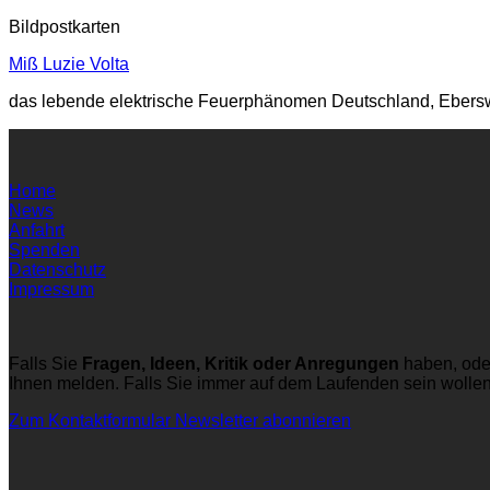
Bildpostkarten
Miß Luzie Volta
das lebende elektrische Feuerphänomen Deutschland, Eberswal
Home
News
Anfahrt
Spenden
Datenschutz
Impressum
Falls Sie
Fragen, Ideen, Kritik oder Anregungen
haben, ode
Ihnen melden. Falls Sie immer auf dem Laufenden sein wolle
Zum Kontaktformular
Newsletter abonnieren