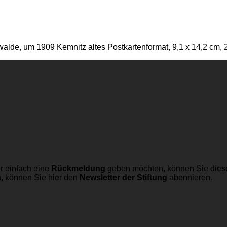
de, um 1909 Kemnitz altes Postkartenformat, 9,1 x 14,2 cm, 2
r einfach eine
Rückmeldung
geben möchten, können Sie dies
n, können Sie hier den
Newsletter der Stiftung
abonnieren.