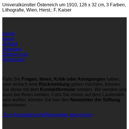
Univeralkünstler Österreich um 1910, 126 x 32 cm, 3 Farben,
Lithografie, Wien, Herst.: F. Kaiser
Home
News
Anfahrt
Spenden
Datenschutz
Impressum
Falls Sie
Fragen, Ideen, Kritik oder Anregungen
haben,
oder einfach eine
Rückmeldung
geben möchten, können
Sie diese mit dem
Kontaktformular
senden. Wir werden uns
dann bei Ihnen melden. Falls Sie immer auf dem Laufenden
sein wollen, können Sie hier den
Newsletter der Stiftung
abonnieren.
Zum Kontaktformular
Newsletter abonnieren