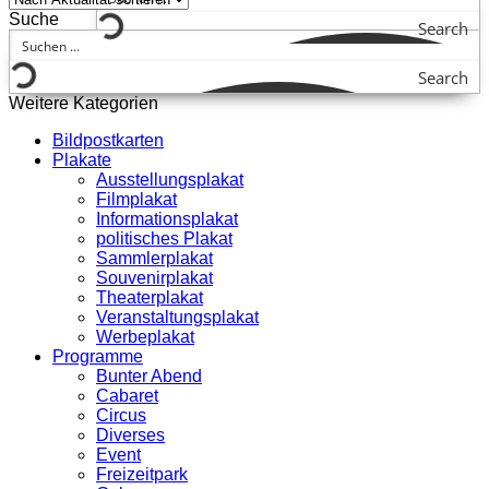
Suche
Search
Search
Weitere Kategorien
Bildpostkarten
Plakate
Ausstellungsplakat
Filmplakat
Informationsplakat
politisches Plakat
Sammlerplakat
Souvenirplakat
Theaterplakat
Veranstaltungsplakat
Werbeplakat
Programme
Bunter Abend
Cabaret
Circus
Diverses
Event
Freizeitpark