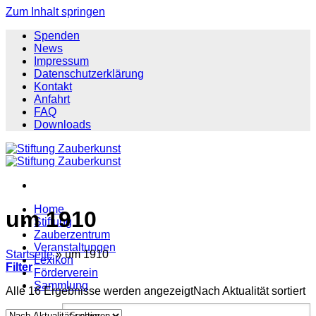
Zum Inhalt springen
Spenden
News
Impressum
Datenschutzerklärung
Kontakt
Anfahrt
FAQ
Downloads
Home
um 1910
Stiftung
Zauberzentrum
Veranstaltungen
Startseite
»
um 1910
Lexikon
Filter
Förderverein
Sammlung
Alle 16 Ergebnisse werden angezeigt
Nach Aktualität sortiert