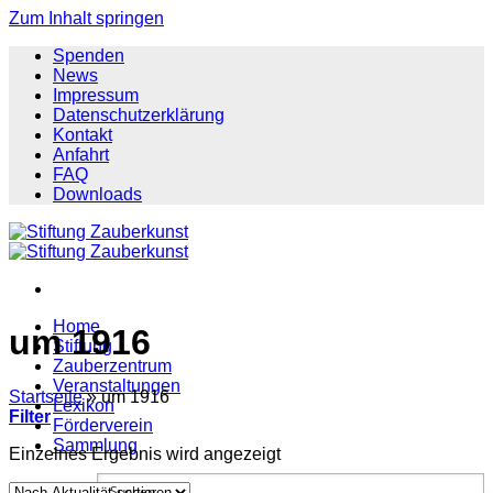
Zum Inhalt springen
Spenden
News
Impressum
Datenschutzerklärung
Kontakt
Anfahrt
FAQ
Downloads
Home
um 1916
Stiftung
Zauberzentrum
Veranstaltungen
Startseite
»
um 1916
Lexikon
Filter
Förderverein
Sammlung
Einzelnes Ergebnis wird angezeigt