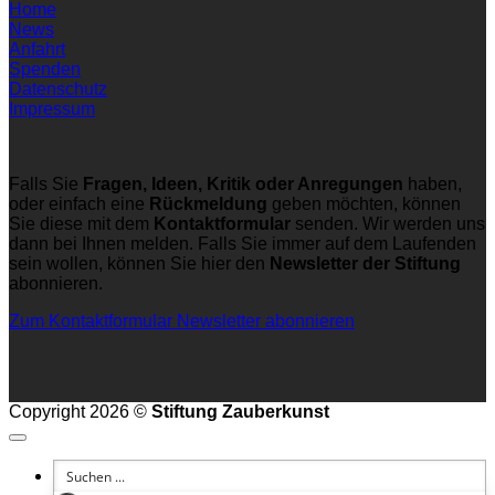
Home
News
Anfahrt
Spenden
Datenschutz
Impressum
Falls Sie
Fragen, Ideen, Kritik oder Anregungen
haben,
oder einfach eine
Rückmeldung
geben möchten, können
Sie diese mit dem
Kontaktformular
senden. Wir werden uns
dann bei Ihnen melden. Falls Sie immer auf dem Laufenden
sein wollen, können Sie hier den
Newsletter der Stiftung
abonnieren.
Zum Kontaktformular
Newsletter abonnieren
Copyright 2026 ©
Stiftung Zauberkunst