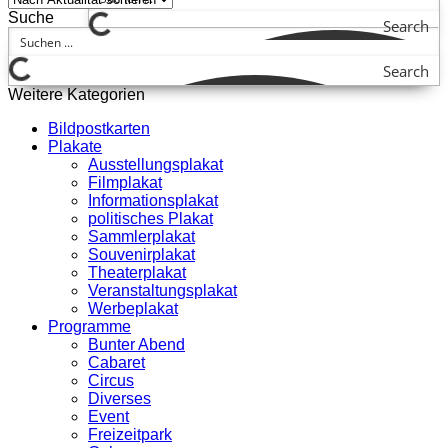
Suche
Search
Search
Weitere Kategorien
Bildpostkarten
Plakate
Ausstellungsplakat
Filmplakat
Informationsplakat
politisches Plakat
Sammlerplakat
Souvenirplakat
Theaterplakat
Veranstaltungsplakat
Werbeplakat
Programme
Bunter Abend
Cabaret
Circus
Diverses
Event
Freizeitpark