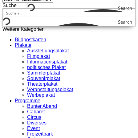
Suche
Search
Search
Weitere Kategorien
Bildpostkarten
Plakate
Ausstellungsplakat
Filmplakat
Informationsplakat
politisches Plakat
Sammlerplakat
Souvenirplakat
Theaterplakat
Veranstaltungsplakat
Werbeplakat
Programme
Bunter Abend
Cabaret
Circus
Diverses
Event
Freizeitpark