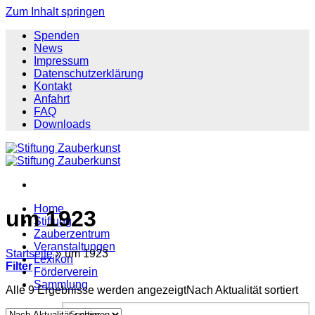
Zum Inhalt springen
Spenden
News
Impressum
Datenschutzerklärung
Kontakt
Anfahrt
FAQ
Downloads
Home
um 1923
Stiftung
Zauberzentrum
Veranstaltungen
Startseite
»
um 1923
Lexikon
Filter
Förderverein
Sammlung
Alle 9 Ergebnisse werden angezeigt
Nach Aktualität sortiert