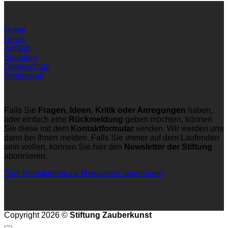
Home
News
Anfahrt
Spenden
Datenschutz
Impressum
Falls Sie
Fragen, Ideen, Kritik oder Anregungen
haben,
oder einfach eine
Rückmeldung
geben möchten, können
Sie diese mit dem
Kontaktformular
senden. Wir werden uns
dann bei Ihnen melden. Falls Sie immer auf dem Laufenden
sein wollen, können Sie hier den
Newsletter der Stiftung
abonnieren.
Zum Kontaktformular
Newsletter abonnieren
Copyright 2026 ©
Stiftung Zauberkunst