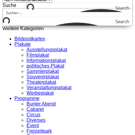
Suche
Search
Search
Weitere Kategorien
Bildpostkarten
Plakate
Ausstellungsplakat
Filmplakat
Informationsplakat
politisches Plakat
Sammlerplakat
Souvenirplakat
Theaterplakat
Veranstaltungsplakat
Werbeplakat
Programme
Bunter Abend
Cabaret
Circus
Diverses
Event
Freizeitpark