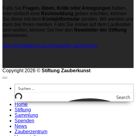
Falls Sie
Fragen, Ideen, Kritik oder Anregungen
haben,
oder einfach eine
Rückmeldung
geben möchten, können
Sie diese mit dem
Kontaktformular
senden. Wir werden uns
dann bei Ihnen melden. Falls Sie immer auf dem Laufenden
sein wollen, können Sie hier den
Newsletter der Stiftung
abonnieren.
Zum Kontaktformular
Newsletter abonnieren
Copyright 2026 ©
Stiftung Zauberkunst
Search
Home
Stiftung
Sammlung
Spenden
News
Zauberzentrum