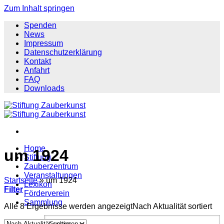
Zum Inhalt springen
Spenden
News
Impressum
Datenschutzerklärung
Kontakt
Anfahrt
FAQ
Downloads
Home
um 1924
Stiftung
Zauberzentrum
Veranstaltungen
Startseite
»
um 1924
Lexikon
Filter
Förderverein
Sammlung
Alle 8 Ergebnisse werden angezeigt
Nach Aktualität sortiert