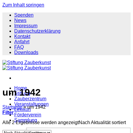
Zum Inhalt springen
Spenden
News
Impressum
Datenschutzerklärung
Kontakt
Anfahrt
FAQ
Downloads
Home
um 1942
Stiftung
Zauberzentrum
Veranstaltungen
Startseite
»
um 1942
Lexikon
Filter
Förderverein
Sammlung
Alle 2 Ergebnisse werden angezeigt
Nach Aktualität sortiert