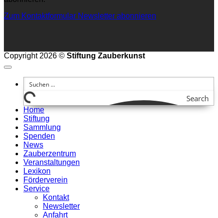
Zum Kontaktformular
Newsletter abonnieren
Copyright 2026 ©
Stiftung Zauberkunst
Search
Home
Stiftung
Sammlung
Spenden
News
Zauberzentrum
Veranstaltungen
Lexikon
Förderverein
Service
Kontakt
Newsletter
Anfahrt