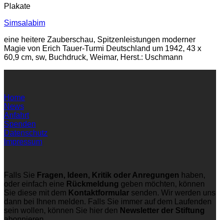
Plakate
Simsalabim
eine heitere Zauberschau, Spitzenleistungen moderner
Magie von Erich Tauer-Turmi Deutschland um 1942, 43 x
60,9 cm, sw, Buchdruck, Weimar, Herst.: Uschmann
Home
News
Anfahrt
Spenden
Datenschutz
Impressum
Falls Sie
Fragen, Ideen, Kritik oder Anregungen
haben,
oder einfach eine
Rückmeldung
geben möchten, können
Sie diese mit dem
Kontaktformular
senden. Wir werden uns
dann bei Ihnen melden. Falls Sie immer auf dem Laufenden
sein wollen, können Sie hier den
Newsletter der Stiftung
abonnieren.