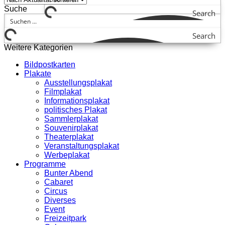
Suche
Search
Search
Weitere Kategorien
Bildpostkarten
Plakate
Ausstellungsplakat
Filmplakat
Informationsplakat
politisches Plakat
Sammlerplakat
Souvenirplakat
Theaterplakat
Veranstaltungsplakat
Werbeplakat
Programme
Bunter Abend
Cabaret
Circus
Diverses
Event
Freizeitpark