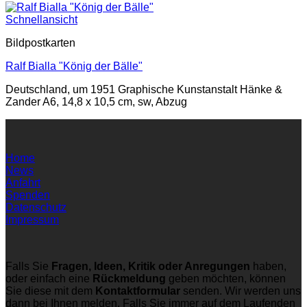
Schnellansicht
Bildpostkarten
Ralf Bialla "König der Bälle"
Deutschland, um 1951 Graphische Kunstanstalt Hänke &
Zander A6, 14,8 x 10,5 cm, sw, Abzug
Home
News
Anfahrt
Spenden
Datenschutz
Impressum
Falls Sie
Fragen, Ideen, Kritik oder Anregungen
haben,
oder einfach eine
Rückmeldung
geben möchten, können
Sie diese mit dem
Kontaktformular
senden. Wir werden uns
dann bei Ihnen melden. Falls Sie immer auf dem Laufenden