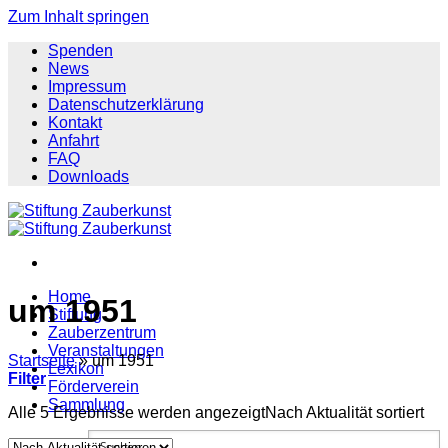
Zum Inhalt springen
Spenden
News
Impressum
Datenschutzerklärung
Kontakt
Anfahrt
FAQ
Downloads
Home
um 1951
Stiftung
Zauberzentrum
Veranstaltungen
Startseite
»
um 1951
Lexikon
Filter
Förderverein
Sammlung
Alle 5 Ergebnisse werden angezeigt
Nach Aktualität sortiert