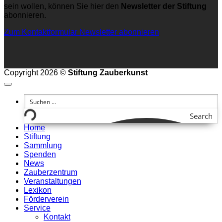
sein wollen, können Sie hier den
Newsletter der Stiftung
abonnieren.
Zum Kontaktformular
Newsletter abonnieren
Copyright 2026 ©
Stiftung Zauberkunst
Search
Home
Stiftung
Sammlung
Spenden
News
Zauberzentrum
Veranstaltungen
Lexikon
Förderverein
Service
Kontakt