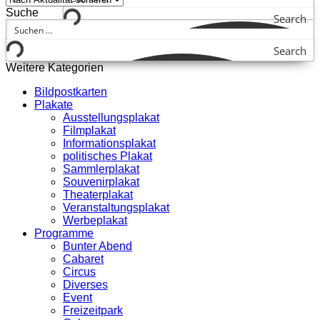
Suche
Search
Search
Weitere Kategorien
Bildpostkarten
Plakate
Ausstellungsplakat
Filmplakat
Informationsplakat
politisches Plakat
Sammlerplakat
Souvenirplakat
Theaterplakat
Veranstaltungsplakat
Werbeplakat
Programme
Bunter Abend
Cabaret
Circus
Diverses
Event
Freizeitpark