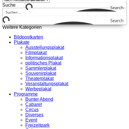
Suche
Search
Search
Weitere Kategorien
Bildpostkarten
Plakate
Ausstellungsplakat
Filmplakat
Informationsplakat
politisches Plakat
Sammlerplakat
Souvenirplakat
Theaterplakat
Veranstaltungsplakat
Werbeplakat
Programme
Bunter Abend
Cabaret
Circus
Diverses
Event
Freizeitpark