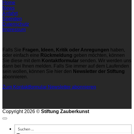
Home
News
Anfahrt
Spenden
Datenschutz
Impressum
Falls Sie
Fragen, Ideen, Kritik oder Anregungen
haben,
oder einfach eine
Rückmeldung
geben möchten, können
Sie diese mit dem
Kontaktformular
senden. Wir werden uns
dann bei Ihnen melden. Falls Sie immer auf dem Laufenden
sein wollen, können Sie hier den
Newsletter der Stiftung
abonnieren.
Zum Kontaktformular
Newsletter abonnieren
Copyright 2026 ©
Stiftung Zauberkunst