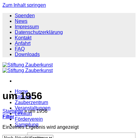
Zum Inhalt springen
Spenden
News
Impressum
Datenschutzerklärung
Kontakt
Anfahrt
FAQ
Downloads
Home
um 1956
Stiftung
Zauberzentrum
Veranstaltungen
Startseite
»
um 1956
Lexikon
Filter
Förderverein
Sammlung
Einzelnes Ergebnis wird angezeigt