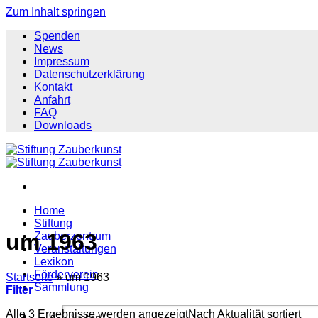
Zum Inhalt springen
Spenden
News
Impressum
Datenschutzerklärung
Kontakt
Anfahrt
FAQ
Downloads
Home
Stiftung
um 1963
Zauberzentrum
Veranstaltungen
Lexikon
Förderverein
Startseite
»
um 1963
Sammlung
Filter
Alle 3 Ergebnisse werden angezeigt
Nach Aktualität sortiert