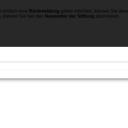
r einfach eine
Rückmeldung
geben möchten, können Sie dies
n, können Sie hier den
Newsletter der Stiftung
abonnieren.