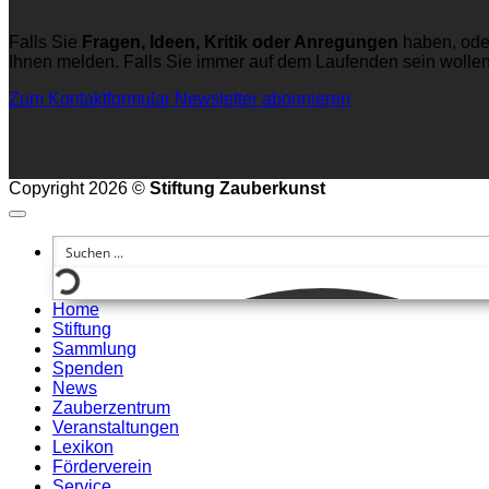
Falls Sie
Fragen, Ideen, Kritik oder Anregungen
haben, ode
Ihnen melden. Falls Sie immer auf dem Laufenden sein wolle
Zum Kontaktformular
Newsletter abonnieren
Copyright 2026 ©
Stiftung Zauberkunst
Home
Stiftung
Sammlung
Spenden
News
Zauberzentrum
Veranstaltungen
Lexikon
Förderverein
Service