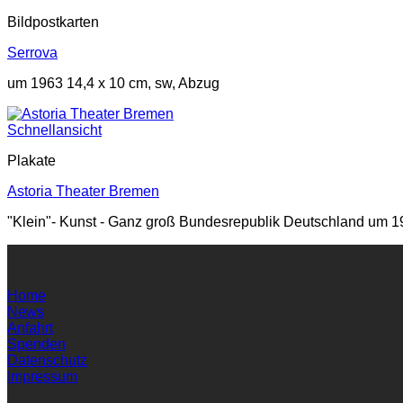
Bildpostkarten
Serrova
um 1963 14,4 x 10 cm, sw, Abzug
Schnellansicht
Plakate
Astoria Theater Bremen
"Klein"- Kunst - Ganz groß Bundesrepublik Deutschland um 19
Home
News
Anfahrt
Spenden
Datenschutz
Impressum