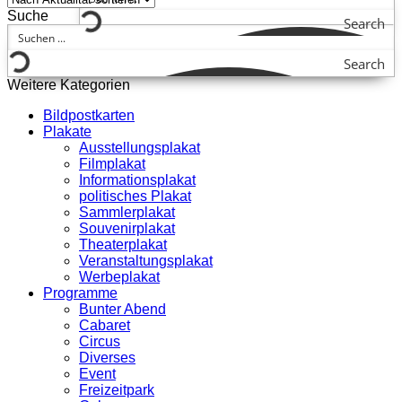
Suche
Search
Search
Weitere Kategorien
Bildpostkarten
Plakate
Ausstellungsplakat
Filmplakat
Informationsplakat
politisches Plakat
Sammlerplakat
Souvenirplakat
Theaterplakat
Veranstaltungsplakat
Werbeplakat
Programme
Bunter Abend
Cabaret
Circus
Diverses
Event
Freizeitpark