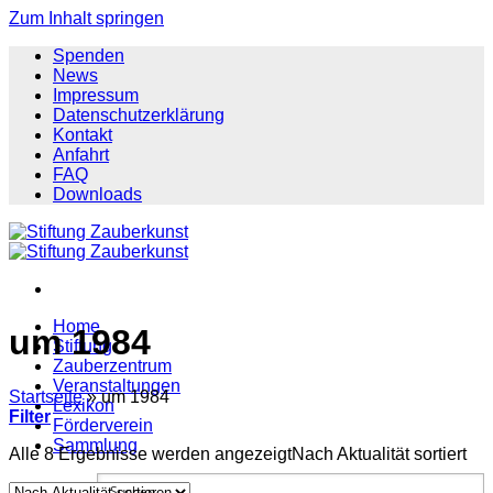
Zum Inhalt springen
Spenden
News
Impressum
Datenschutzerklärung
Kontakt
Anfahrt
FAQ
Downloads
Home
um 1984
Stiftung
Zauberzentrum
Veranstaltungen
Startseite
»
um 1984
Lexikon
Filter
Förderverein
Sammlung
Alle 8 Ergebnisse werden angezeigt
Nach Aktualität sortiert