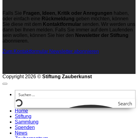
Falls Sie
Fragen, Ideen, Kritik oder Anregungen
haben,
oder einfach eine
Rückmeldung
geben möchten, können
Sie diese mit dem
Kontaktformular
senden. Wir werden uns
dann bei Ihnen melden. Falls Sie immer auf dem Laufenden
sein wollen, können Sie hier den
Newsletter der Stiftung
abonnieren.
Zum Kontaktformular
Newsletter abonnieren
Copyright 2026 ©
Stiftung Zauberkunst
Search
Home
Stiftung
Sammlung
Spenden
News