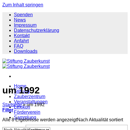
Zum Inhalt springen
Spenden
News
Impressum
Datenschutzerklärung
Kontakt
Anfahrt
FAQ
Downloads
Home
um 1992
Stiftung
Zauberzentrum
Veranstaltungen
Startseite
»
um 1992
Lexikon
Filter
Förderverein
Sammlung
Alle 8 Ergebnisse werden angezeigt
Nach Aktualität sortiert