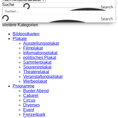
Suche
Search
Search
Weitere Kategorien
Bildpostkarten
Plakate
Ausstellungsplakat
Filmplakat
Informationsplakat
politisches Plakat
Sammlerplakat
Souvenirplakat
Theaterplakat
Veranstaltungsplakat
Werbeplakat
Programme
Bunter Abend
Cabaret
Circus
Diverses
Event
Freizeitpark