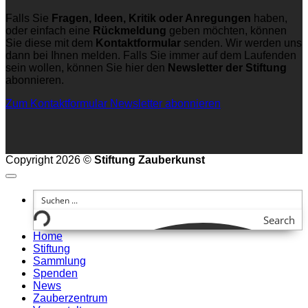
Falls Sie
Fragen, Ideen, Kritik oder Anregungen
haben,
oder einfach eine
Rückmeldung
geben möchten, können
Sie diese mit dem
Kontaktformular
senden. Wir werden uns
dann bei Ihnen melden. Falls Sie immer auf dem Laufenden
sein wollen, können Sie hier den
Newsletter der Stiftung
abonnieren.
Zum Kontaktformular
Newsletter abonnieren
Copyright 2026 ©
Stiftung Zauberkunst
Search
Home
Stiftung
Sammlung
Spenden
News
Zauberzentrum