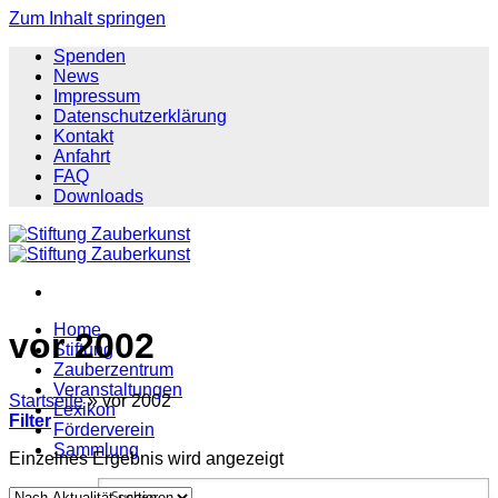
Zum Inhalt springen
Spenden
News
Impressum
Datenschutzerklärung
Kontakt
Anfahrt
FAQ
Downloads
Home
vor 2002
Stiftung
Zauberzentrum
Veranstaltungen
Startseite
»
vor 2002
Lexikon
Filter
Förderverein
Sammlung
Einzelnes Ergebnis wird angezeigt