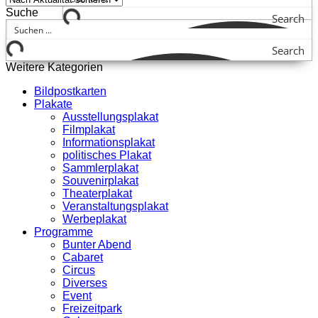
Suche
Search
Search
Weitere Kategorien
Bildpostkarten
Plakate
Ausstellungsplakat
Filmplakat
Informationsplakat
politisches Plakat
Sammlerplakat
Souvenirplakat
Theaterplakat
Veranstaltungsplakat
Werbeplakat
Programme
Bunter Abend
Cabaret
Circus
Diverses
Event
Freizeitpark