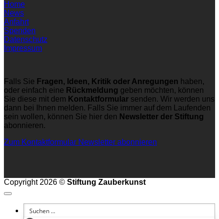
Home
News
Anfahrt
Spenden
Datenschutz
Impressum
Falls Sie
Fragen, Ideen, Kritik oder Anregungen
haben,
oder einfach eine
Rückmeldung
geben möchten, können
Sie diese mit dem
Kontaktformular
senden. Wir werden uns
dann bei Ihnen melden. Falls Sie immer auf dem Laufenden
sein wollen, können Sie hier den
Newsletter der Stiftung
abonnieren.
Zum Kontaktformular
Newsletter abonnieren
Copyright 2026 ©
Stiftung Zauberkunst