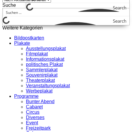
Suche
Search
Search
Weitere Kategorien
Bildpostkarten
Plakate
Ausstellungsplakat
Filmplakat
Informationsplakat
politisches Plakat
Sammlerplakat
Souvenirplakat
Theaterplakat
Veranstaltungsplakat
Werbeplakat
Programme
Bunter Abend
Cabaret
Circus
Diverses
Event
Freizeitpark