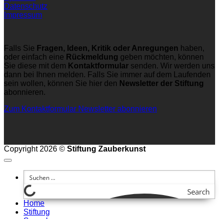
Datenschutz
Impressum
Falls Sie
Fragen, Ideen, Kritik oder Anregungen
haben,
oder einfach eine
Rückmeldung
geben möchten, können
Sie diese mit dem
Kontaktformular
senden. Wir werden uns
dann bei Ihnen melden. Falls Sie immer auf dem Laufenden
sein wollen, können Sie hier den
Newsletter der Stiftung
abonnieren.
Zum Kontaktformular
Newsletter abonnieren
Copyright 2026 ©
Stiftung Zauberkunst
Search
Home
Stiftung