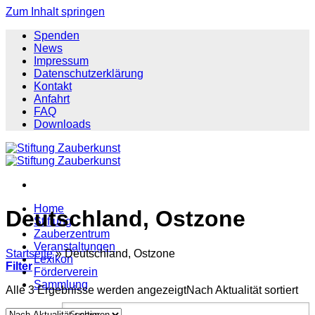
Zum Inhalt springen
Spenden
News
Impressum
Datenschutzerklärung
Kontakt
Anfahrt
FAQ
Downloads
Home
Deutschland, Ostzone
Stiftung
Zauberzentrum
Veranstaltungen
Startseite
»
Deutschland, Ostzone
Lexikon
Filter
Förderverein
Sammlung
Alle 3 Ergebnisse werden angezeigt
Nach Aktualität sortiert