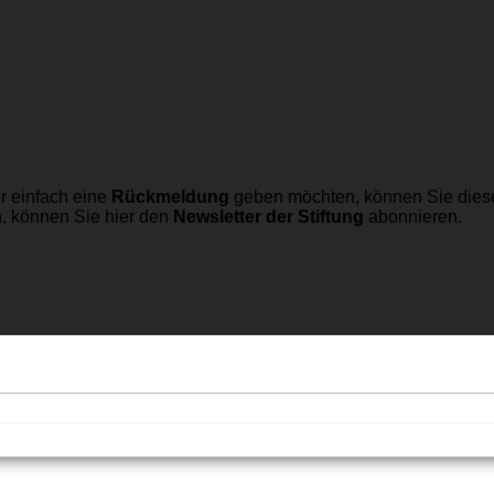
r einfach eine
Rückmeldung
geben möchten, können Sie dies
n, können Sie hier den
Newsletter der Stiftung
abonnieren.