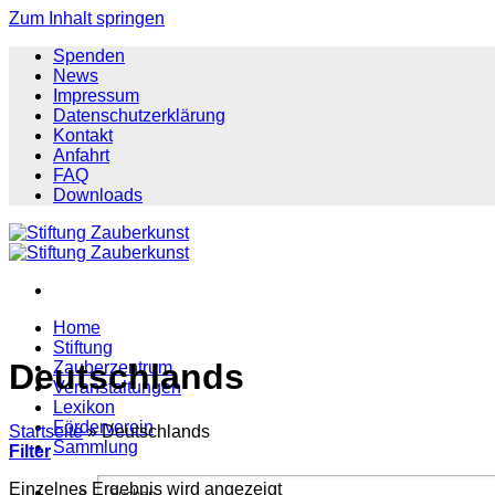
Zum Inhalt springen
Spenden
News
Impressum
Datenschutzerklärung
Kontakt
Anfahrt
FAQ
Downloads
Home
Stiftung
Deutschlands
Zauberzentrum
Veranstaltungen
Lexikon
Förderverein
Startseite
»
Deutschlands
Sammlung
Filter
Einzelnes Ergebnis wird angezeigt