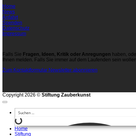
Home
News
Anfahrt
Spenden
Datenschutz
Impressum
Falls Sie
Fragen, Ideen, Kritik oder Anregungen
haben, ode
Ihnen melden. Falls Sie immer auf dem Laufenden sein wolle
Zum Kontaktformular
Newsletter abonnieren
Copyright 2026 ©
Stiftung Zauberkunst
Home
Stiftung