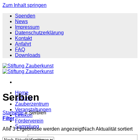
Zum Inhalt springen
Spenden
News
Impressum
Datenschutzerklärung
Kontakt
Anfahrt
FAQ
Downloads
Home
Serbien
Stiftung
Zauberzentrum
Veranstaltungen
Startseite
»
Serbien
Lexikon
Filter
Förderverein
Sammlung
Alle 3 Ergebnisse werden angezeigt
Nach Aktualität sortiert