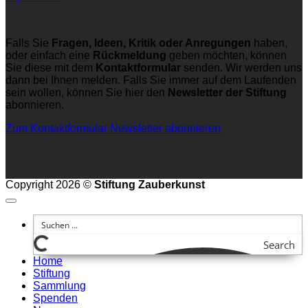
Falls Sie
Fragen, Ideen, Kritik oder Anregungen
haben,
oder einfach eine
Rückmeldung
geben möchten, können
Sie diese mit dem
Kontaktformular
senden. Wir werden uns
dann bei Ihnen melden. Falls Sie immer auf dem Laufenden
sein wollen, können Sie hier den
Newsletter der Stiftung
abonnieren.
Zum Kontaktformular
Newsletter abonnieren
Copyright 2026 ©
Stiftung Zauberkunst
Search
Home
Stiftung
Sammlung
Spenden