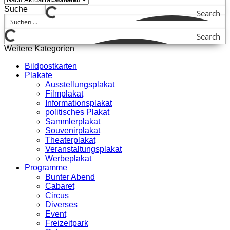
Suche
Search
Search
Weitere Kategorien
Bildpostkarten
Plakate
Ausstellungsplakat
Filmplakat
Informationsplakat
politisches Plakat
Sammlerplakat
Souvenirplakat
Theaterplakat
Veranstaltungsplakat
Werbeplakat
Programme
Bunter Abend
Cabaret
Circus
Diverses
Event
Freizeitpark