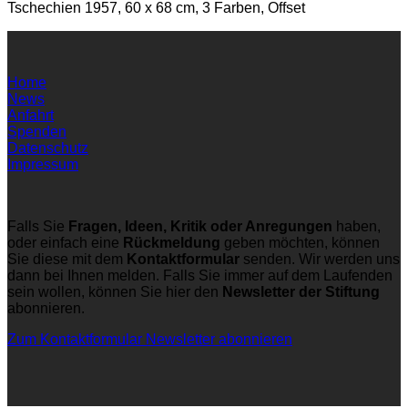
Tschechien 1957, 60 x 68 cm, 3 Farben, Offset
Home
News
Anfahrt
Spenden
Datenschutz
Impressum
Falls Sie
Fragen, Ideen, Kritik oder Anregungen
haben,
oder einfach eine
Rückmeldung
geben möchten, können
Sie diese mit dem
Kontaktformular
senden. Wir werden uns
dann bei Ihnen melden. Falls Sie immer auf dem Laufenden
sein wollen, können Sie hier den
Newsletter der Stiftung
abonnieren.
Zum Kontaktformular
Newsletter abonnieren