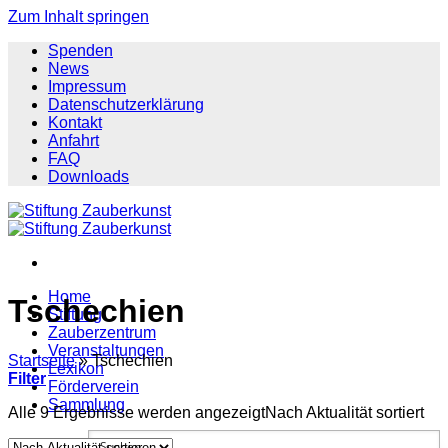
Zum Inhalt springen
Spenden
News
Impressum
Datenschutzerklärung
Kontakt
Anfahrt
FAQ
Downloads
Home
Tschechien
Stiftung
Zauberzentrum
Veranstaltungen
Startseite
»
Tschechien
Lexikon
Filter
Förderverein
Sammlung
Alle 9 Ergebnisse werden angezeigt
Nach Aktualität sortiert