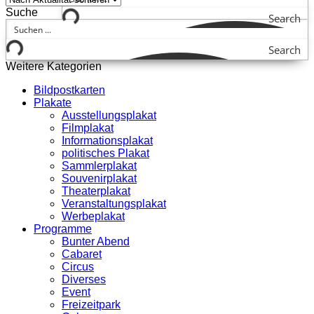
Suche
Search
Search
Weitere Kategorien
Bildpostkarten
Plakate
Ausstellungsplakat
Filmplakat
Informationsplakat
politisches Plakat
Sammlerplakat
Souvenirplakat
Theaterplakat
Veranstaltungsplakat
Werbeplakat
Programme
Bunter Abend
Cabaret
Circus
Diverses
Event
Freizeitpark