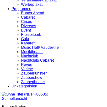
Veranstaltungsplakat
Werbeplakat
Programme
Bunter Abend
Cabaret
Circus
Diverses
Event
Freizeitpark
Gala
Kabarett
Music Hall/ Vaudeville
Musiktheater
Nachtclub
Nachtclub/ Cabaret
Revue
Varieté
Zauberkünstler
Zaubershow
Zaubertheater
Unkategorisiert
Schnellansicht
Bildpostkarten