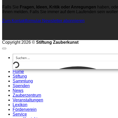
Falls Sie
Fragen, Ideen, Kritik oder Anregungen
haben, ode
Ihnen melden. Falls Sie immer auf dem Laufenden sein wolle
Zum Kontaktformular
Newsletter abonnieren
Copyright 2026 ©
Stiftung Zauberkunst
Home
Stiftung
Sammlung
Spenden
News
Zauberzentrum
Veranstaltungen
Lexikon
Förderverein
Service