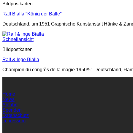
Bildpostkarten
Ralf Bialla "König der Bälle"
Deutschland, um 1951 Graphische Kunstanstalt Hänke & Zande
Schnellansicht
Bildpostkarten
Ralf & Inge Bialla
Champion du congrès de la magie 1950/51 Deutschland, Hamb
Home
News
Anfahrt
Spenden
Datenschutz
Impressum