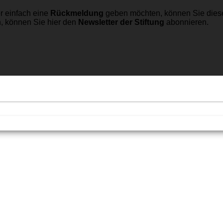
r einfach eine
Rückmeldung
geben möchten, können Sie dies
n, können Sie hier den
Newsletter der Stiftung
abonnieren.