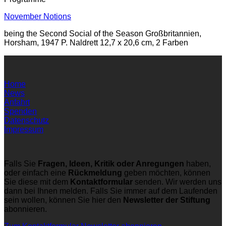
November Notions
being the Second Social of the Season Großbritannien,
Horsham, 1947 P. Naldrett 12,7 x 20,6 cm, 2 Farben
Home
News
Anfahrt
Spenden
Datenschutz
Impressum
Falls Sie
Fragen, Ideen, Kritik oder Anregungen
haben,
oder einfach eine
Rückmeldung
geben möchten, können
Sie diese mit dem
Kontaktformular
senden. Wir werden uns
dann bei Ihnen melden. Falls Sie immer auf dem Laufenden
sein wollen, können Sie hier den
Newsletter der Stiftung
abonnieren.