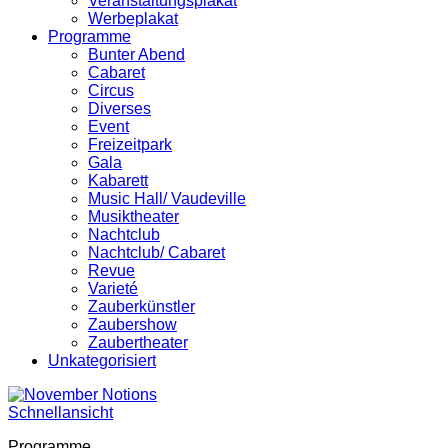
Veranstaltungsplakat
Werbeplakat
Programme
Bunter Abend
Cabaret
Circus
Diverses
Event
Freizeitpark
Gala
Kabarett
Music Hall/ Vaudeville
Musiktheater
Nachtclub
Nachtclub/ Cabaret
Revue
Varieté
Zauberkünstler
Zaubershow
Zaubertheater
Unkategorisiert
Schnellansicht
Programme