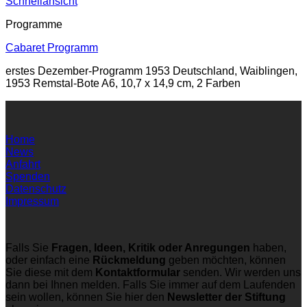
Schnellansicht
Programme
Cabaret Programm
erstes Dezember-Programm 1953 Deutschland, Waiblingen,
1953 Remstal-Bote A6, 10,7 x 14,9 cm, 2 Farben
Home
News
Anfahrt
Spenden
Datenschutz
Impressum
Falls Sie
Fragen, Ideen, Kritik oder Anregungen
haben,
oder einfach eine
Rückmeldung
geben möchten, können
Sie diese mit dem
Kontaktformular
senden. Wir werden uns
dann bei Ihnen melden. Falls Sie immer auf dem Laufenden
sein wollen, können Sie hier den
Newsletter der Stiftung