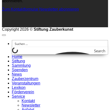
abonnieren.
Zum Kontaktformular
Newsletter abonnieren
Copyright 2026 ©
Stiftung Zauberkunst
Search
Home
Stiftung
Sammlung
Spenden
News
Zauberzentrum
Veranstaltungen
Lexikon
Förderverein
Service
Kontakt
Newsletter
Anfahrt